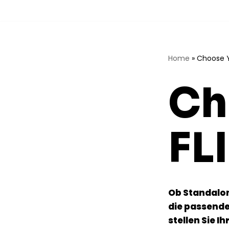
Zum
Inhalt
springen
Home
»
Choose Y
Ch
FL
Ob Standalone
die passende
stellen Sie I